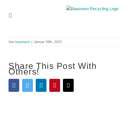
Skip
to
content
Von
baumann
|
Januar 26th, 2025
Share This Post With
Others!
Facebook
Twitter
LinkedIn
Pinterest
E-
Mail