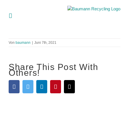
Skip
to
content
Von
baumann
|
Juni 7th, 2021
Share This Post With
Others!
Facebook
Twitter
LinkedIn
Pinterest
E-
Mail