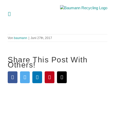
Skip
to
content
Von
baumann
|
Juni 27th, 2017
Share This Post With
Others!
Facebook
Twitter
LinkedIn
Pinterest
E-
Mail