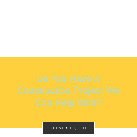
Do You Have A
Construction Project We
Can Help With?
GET A FREE QUOTE