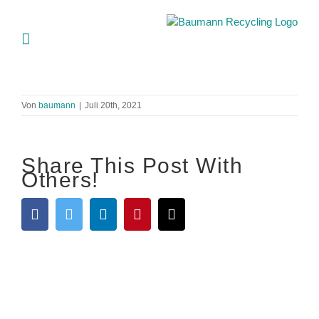
Skip
to
content
Von
baumann
|
Juli 20th, 2021
Share This Post With
Others!
Facebook
Twitter
LinkedIn
Pinterest
E-
Mail